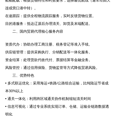
船舶配载：根据货物特性和时效要求，选择最优航线（通常经由大
连或营口港中转）。
在途跟踪：提供全程物流跟踪服务，实时反馈货物位置。
目的港服务：抵达辽源后办理清关、卸货及末端配送。
二、国内贸易代理核心服务内容
资质代办：协助办理工商注册、税务登记等准入手续。
供应链管理：提供采购执行、分销配送等一体化服务。
资金结算：处理货款代收代付、票据结算等金融业务。
风险管控：通过信用保险、货物监管等方式降低贸易风险。
三、优势特色
• 多式联运优化：采用海运+铁路/公路组合运输，比纯陆运节省成
本30%以上
• 通关一体化：利用跨区域通关协作机制缩短清关时间
• 信息可视化：通过专业系统实现订单、仓储、运输全链路数据透
明化