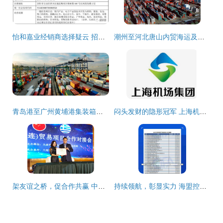
怡和嘉业经销商选择疑云 招股书信披前后矛盾暴露代理模式隐忧
潮州至河北唐山内贸海运及国内贸易代理服务指南
青岛港至广州黄埔港集装箱内贸海运物流及国内贸易代理服务详解
闷头发财的隐形冠军 上海机场在国内贸易代理领域的悄然崛起
架友谊之桥，促合作共赢 中希（大连）贸易项目合作对接会圆满落幕
持续领航，彰显实力 海盟控股集团连续四年荣登中国国际货运代理物流百强企业榜单