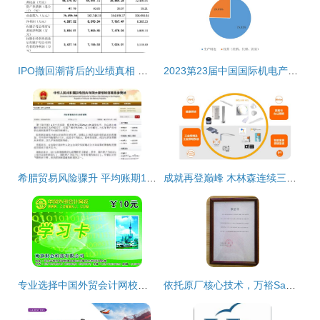
IPO撤回潮背后的业绩真相 近半数企业因业绩不达标而退场
2023第23届中国国际机电产品博览会暨第11届武汉机床展展后报告 国内贸易代理视角的深度解析
希腊贸易风险骤升 平均账期111天拉响警报，货代与外贸企业需谨慎应对
成就再登巅峰 木林森连续三度蝉联百强榜国内贸易代理榜首
专业选择中国外贸会计网校代理服务的价值与实务建议——聚焦上海地区
依托原厂核心技术，万裕Samxon授权代理助力国内贸易增效降本