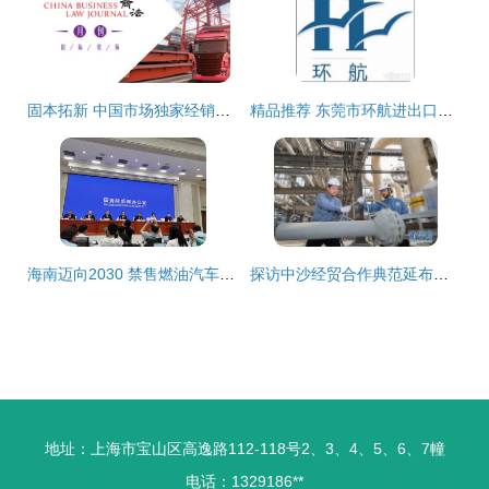
固本拓新 中国市场独家经销商应对平行进口冲击的大成实践指南
精品推荐 东莞市环航进出口贸易有限责任公司——国内贸易代理服务领航者
海南迈向2030 禁售燃油汽车与国内贸易代理的新机遇
探访中沙经贸合作典范延布炼厂
地址：上海市宝山区高逸路112-118号2、3、4、5、6、7幢
电话：1329186**